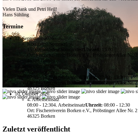
Vielen Dank und Petri Heil!
Hans Sühling
Termine
12. September 2026
Königsfest/Sommerfest
15:00
Königsfest/Sommerfest
Uhrzeit:
15:00
Ort: Fischereiverein Borken e.V., Pröbstinger Allee Nr. 2
46325 Borken
19. September 2026
Jugendangeln
07:30 - 13:30
Jugendangeln
Uhrzeit:
07:30 - 13:30
Ort: Fischereiverein Borken e.V., Pröbstinger Allee Nr. 2
46325 Borken
10. Oktober 2026
4. Arbeitseinsatz
08:00 - 12:30
4. Arbeitseinsatz
Uhrzeit:
08:00 - 12:30
Ort: Fischereiverein Borken e.V., Pröbstinger Allee Nr. 2
46325 Borken
Zuletzt veröffentlicht