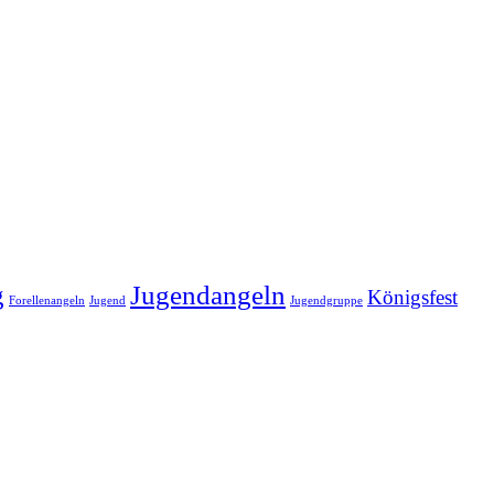
g
Jugendangeln
Königsfest
Forellenangeln
Jugend
Jugendgruppe