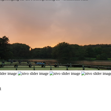
1
1
1